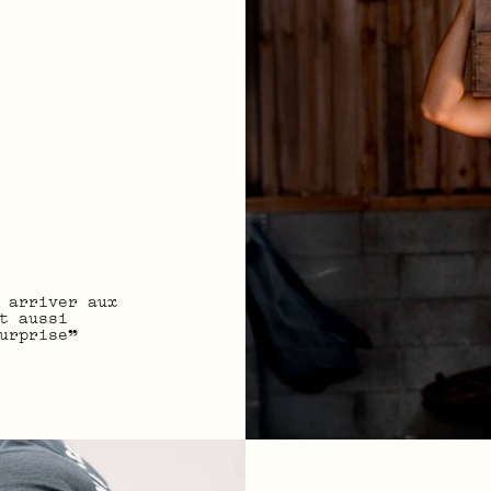
 arriver aux
t aussi
urprise”