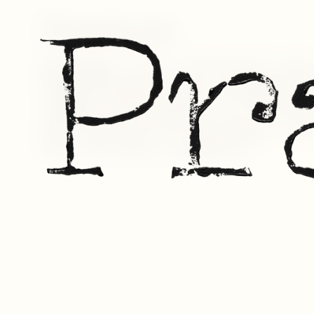
Pradenn est une ferme familia
partagée: nous cultivons, nou
transformons, nous transmetto
sommes producteurs et artisan
créons des produits bio de no
avec passion et autonomie. Ic
bon, du vrai, ensemble.