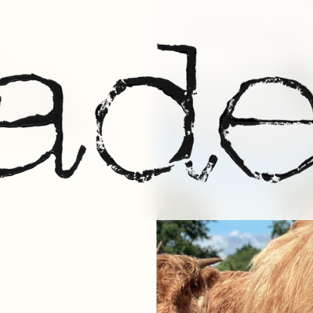
Notre collectif
Con
le et
s
ns. Nous
s et nous
s terroirs
i, on fait du